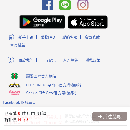
新手上路
購物FAQ
聯絡客服
會員條款
會員權益
關於我們
門市資訊
人才募集
隱私政策
麗嬰國際官方網站
POP CIRCUS星奇市官方購物網站
Sanrio Gift Gate官方購物網站
Facebook 粉絲專頁
已選購
0
件
原價
NT$0
前往結帳
為確保最佳瀏覽體驗，建議使用
麗嬰國際股份有限公司 臺北市內湖區
折扣價
NT$0
南京東路6段346號5樓
版本60以上之Google Chrome瀏
營業時間 : 週一~週五 09:00至17:30
覽器