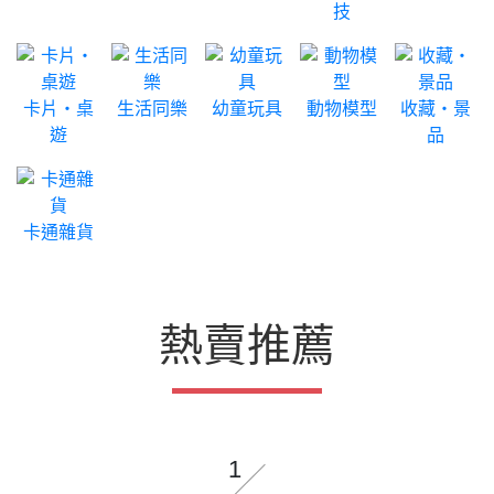
技
卡片‧桌
生活同樂
幼童玩具
動物模型
收藏‧景
遊
品
卡通雜貨
熱賣推薦
1