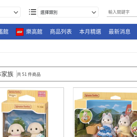
選擇類別
艦館
樂高館
商品列表
本月精選
最新消息
林家族
共 51 件商品