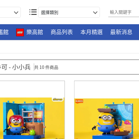
選擇類別
艦館
樂高館
商品列表
本月精選
最新消息
可 - 小小兵
共 10 件商品