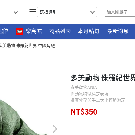
選擇類別
艦館
樂高館
商品列表
本月精選
最新消息
多美動物 侏羅紀世界 中國角龍
多美動物 侏羅紀世
多美動物ANIA
將動物特徵清楚表現
逼真外型與手掌大小輕鬆遊玩
NT$350