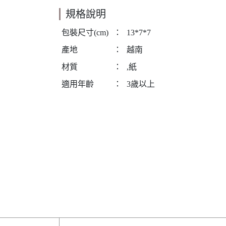
規格說明
包裝尺寸(cm)
：
13*7*7
產地
：
越南
材質
：
,紙
適用年齡
：
3歲以上