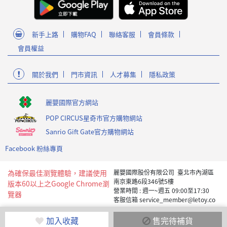
新手上路
購物FAQ
聯絡客服
會員條款
會員權益
關於我們
門市資訊
人才募集
隱私政策
麗嬰國際官方網站
POP CIRCUS星奇市官方購物網站
Sanrio Gift Gate官方購物網站
Facebook 粉絲專頁
為確保最佳瀏覽體驗，建議使用
麗嬰國際股份有限公司 臺北市內湖區
南京東路6段346號5樓
版本60以上之Google Chrome瀏
營業時間 : 週一~週五 09:00至17:30
覽器
客服信箱 service_member@letoy.co
m.tw
Copyright 2019 麗嬰國際版權所有
加入收藏
售完待補貨