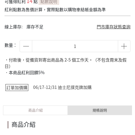
14
可獲得紅利
點
點數說明
紅利點數為售價計算，實際點數以購物車結帳金額為準
線上庫存:
庫存不足
門市庫存狀態查詢
數量：
˙付款後，從備貨到寄出商品為 2-5 個工作天。（不包含周末及假
日）
．本商品紅利回饋5%
06/17-12/31 迪士尼撲克牌加購
訂單加價購
商品介紹
規格說明
商品介紹