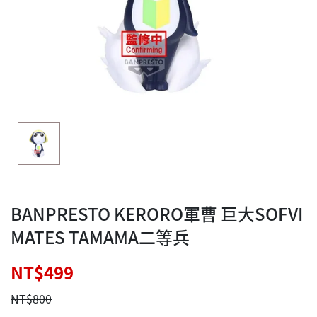
BANPRESTO KERORO軍曹 巨大SOFVI
MATES TAMAMA二等兵
NT$499
NT$800