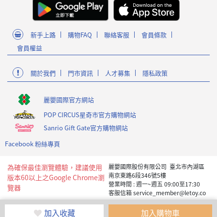
新手上路
購物FAQ
聯絡客服
會員條款
會員權益
關於我們
門市資訊
人才募集
隱私政策
麗嬰國際官方網站
POP CIRCUS星奇市官方購物網站
Sanrio Gift Gate官方購物網站
Facebook 粉絲專頁
為確保最佳瀏覽體驗，建議使用
麗嬰國際股份有限公司 臺北市內湖區
南京東路6段346號5樓
版本60以上之Google Chrome瀏
營業時間 : 週一~週五 09:00至17:30
覽器
客服信箱 service_member@letoy.co
m.tw
Copyright 2019 麗嬰國際版權所有
加入收藏
加入購物車