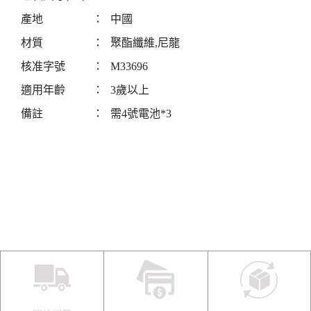
產地
：
中國
材質
：
聚酯纖維,尼龍
核准字號
：
M33696
適用年齡
：
3歲以上
備註
：
需4號電池*3