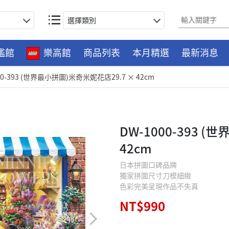
選擇類別
艦館
樂高館
商品列表
本月精選
最新消息
00-393 (世界最小拼圖)米奇米妮花店29.7 × 42cm
DW-1000-393 
42cm
日本拼圖口碑品牌
獨家拼圖尺寸刀模細緻
色彩完美呈現作品不失真
NT$990