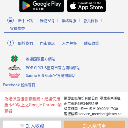
新手上路
購物FAQ
聯絡客服
會員條款
會員權益
關於我們
門市資訊
人才募集
隱私政策
麗嬰國際官方網站
POP CIRCUS星奇市官方購物網站
Sanrio Gift Gate官方購物網站
Facebook 粉絲專頁
為確保最佳瀏覽體驗，建議使用
麗嬰國際股份有限公司 臺北市內湖區
南京東路6段346號5樓
版本60以上之Google Chrome瀏
營業時間 : 週一~週五 09:00至17:30
覽器
客服信箱 service_member@letoy.co
m.tw
Copyright 2019 麗嬰國際版權所有
加入收藏
加入購物車