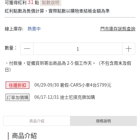
31
可獲得紅利
點
點數說明
紅利點數為售價計算，實際點數以購物車結帳金額為準
線上庫存:
熱賣中
門市庫存狀態查詢
數量：
˙付款後，從備貨到寄出商品為 2-5 個工作天。（不包含周末及假
日）
06/29-09/30 暑假-CARS小車4台$799元
任選折扣
06/17-12/31 迪士尼撲克牌加購
訂單加價購
商品介紹
規格說明
商品介紹