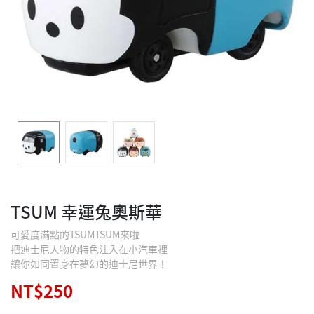
TSUM 幸運兔奧斯華
可愛度滿點的TSUMTSUM來啦
把迪士尼人物的特色注入在小汽車裡
讓你如同置身在夢幻的迪士尼世界！
NT$250