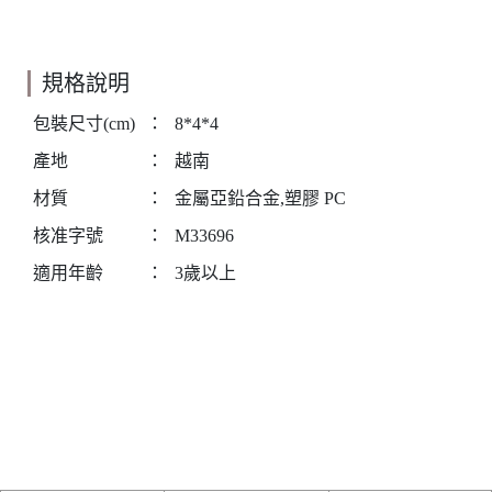
規格說明
包裝尺寸(cm)
：
8*4*4
產地
：
越南
材質
：
金屬亞鉛合金,塑膠 PC
核准字號
：
M33696
適用年齡
：
3歲以上