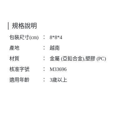
規格說明
包裝尺寸(cm)
：
8*8*4
產地
：
越南
材質
：
金屬 (亞鉛合金),塑膠 (PC)
核准字號
：
M33696
適用年齡
：
3歲以上