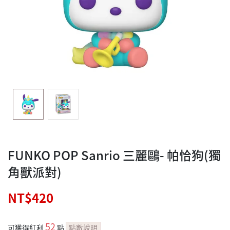
FUNKO POP Sanrio 三麗鷗- 帕恰狗(獨
角獸派對)
NT$420
52
可獲得紅利
點
點數說明