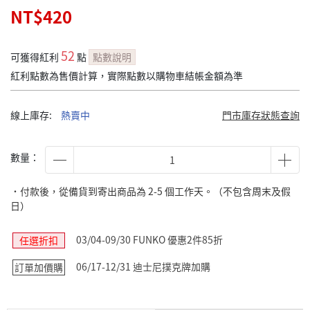
NT$420
52
可獲得紅利
點
點數說明
紅利點數為售價計算，實際點數以購物車結帳金額為準
線上庫存:
熱賣中
門市庫存狀態查詢
數量：
˙付款後，從備貨到寄出商品為 2-5 個工作天。（不包含周末及假
日）
03/04-09/30 FUNKO 優惠2件85折
任選折扣
06/17-12/31 迪士尼撲克牌加購
訂單加價購