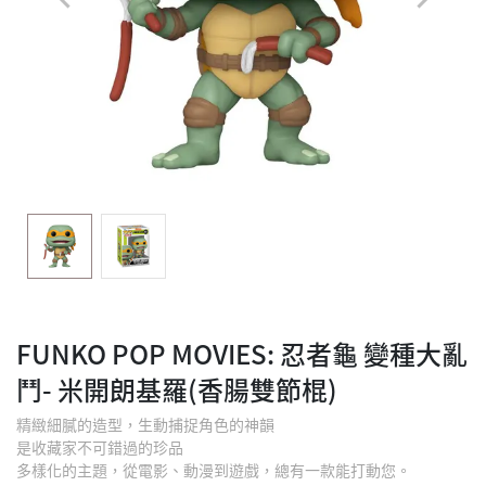
FUNKO POP MOVIES: 忍者龜 變種大亂
鬥- 米開朗基羅(香腸雙節棍)
精緻細膩的造型，生動捕捉角色的神韻
是收藏家不可錯過的珍品
多樣化的主題，從電影、動漫到遊戲，總有一款能打動您。