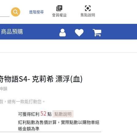
進階搜尋
會員權益
集點說明
商品預購
怪奇物語S4- 克莉希 漂浮(血)
神韻
戲，總有一款能打動您。
52
可獲得紅利
點
點數說明
紅利點數為售價計算，實際點數以購物車結
帳金額為準