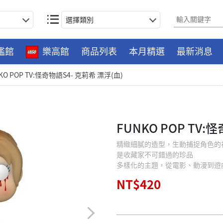
選擇類別
艦館
樂高館
商品列表
本月精選
最新消息
KO POP TV:怪奇物語S4- 克莉希 漂浮(血)
FUNKO POP TV:
精緻細膩的造型，生動捕捉角色的
是收藏家不可錯過的珍品
多樣化的主題，從電影、動漫到遊
NT$420