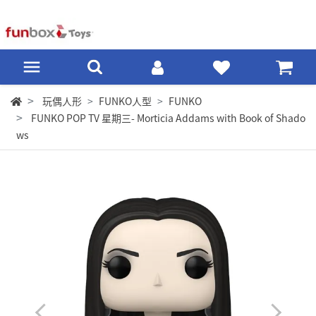
玩偶人形
FUNKO人型
FUNKO
FUNKO POP TV 星期三- Morticia Addams with Book of Shado
ws