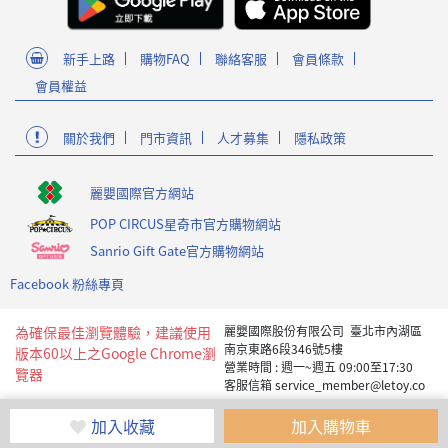
新手上路
購物FAQ
聯絡客服
會員條款
會員權益
關於我們
門市資訊
人才募集
隱私政策
麗嬰國際官方網站
POP CIRCUS星奇市官方購物網站
Sanrio Gift Gate官方購物網站
Facebook 粉絲專頁
為確保最佳瀏覽體驗，建議使用
麗嬰國際股份有限公司 臺北市內湖區
南京東路6段346號5樓
版本60以上之Google Chrome瀏
營業時間 : 週一~週五 09:00至17:30
覽器
客服信箱 service_member@letoy.co
m.tw
Copyright 2019 麗嬰國際版權所有
加入收藏
加入購物車