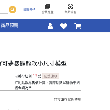
進階搜尋
會員權益
集點說明
商品預購
義 寶可夢暴鲤龍款小尺寸模型
43
可獲得紅利
點
點數說明
紅利點數為售價計算，實際點數以購物車結
帳金額為準
門市庫存狀態查詢