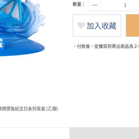
數量：
加入收藏
˙付款後，從備貨到寄出商品為 2
0元 贈摸摸兔紀念日系列盲盒 (乙個)