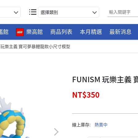
選擇類別
艦館
樂高館
商品列表
本月精選
最新消息
SM 玩樂主義 寶可夢暴鲤龍款小尺寸模型
FUNISM 玩樂主
NT$350
線上庫存:
熱賣中