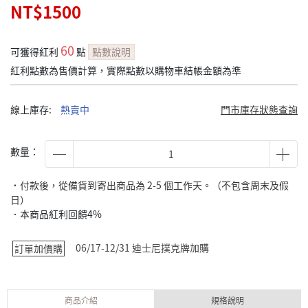
NT$1500
60
可獲得紅利
點
點數說明
紅利點數為售價計算，實際點數以購物車結帳金額為準
線上庫存:
熱賣中
門市庫存狀態查詢
數量：
˙付款後，從備貨到寄出商品為 2-5 個工作天。（不包含周末及假
日）
．本商品紅利回饋4%
06/17-12/31 迪士尼撲克牌加購
訂單加價購
商品介紹
規格說明