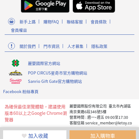
新手上路
購物FAQ
聯絡客服
會員條款
會員權益
關於我們
門市資訊
人才募集
隱私政策
麗嬰國際官方網站
POP CIRCUS星奇市官方購物網站
Sanrio Gift Gate官方購物網站
Facebook 粉絲專頁
為確保最佳瀏覽體驗，建議使用
麗嬰國際股份有限公司 臺北市內湖區
南京東路6段346號5樓
版本60以上之Google Chrome瀏
營業時間 : 週一~週五 09:00至17:30
覽器
客服信箱 service_member@letoy.co
m.tw
Copyright 2019 麗嬰國際版權所有
加入收藏
加入購物車