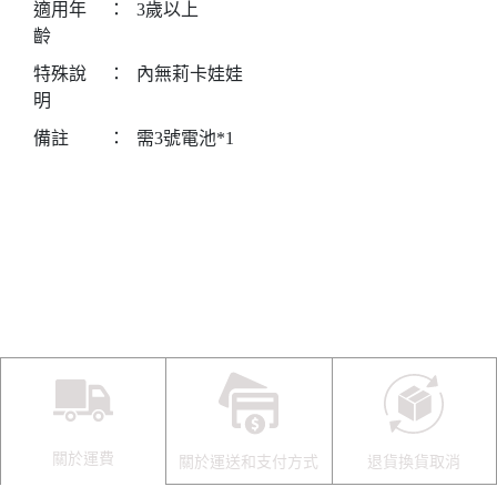
適用年
：
3歲以上
齡
特殊說
：
內無莉卡娃娃
明
備註
：
需3號電池*1
關於運費
關於運送和支付方式
退貨換貨取消