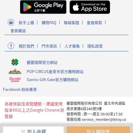
新手上路
購物FAQ
聯絡客服
會員條款
會員權益
關於我們
門市資訊
人才募集
隱私政策
麗嬰國際官方網站
POP CIRCUS星奇市官方購物網站
Sanrio Gift Gate官方購物網站
Facebook 粉絲專頁
為確保最佳瀏覽體驗，建議使用
麗嬰國際股份有限公司 臺北市內湖區
南京東路6段346號5樓
版本60以上之Google Chrome瀏
營業時間 : 週一~週五 09:00至17:30
覽器
客服信箱 service_member@letoy.co
m.tw
Copyright 2019 麗嬰國際版權所有
加入收藏
加入購物車