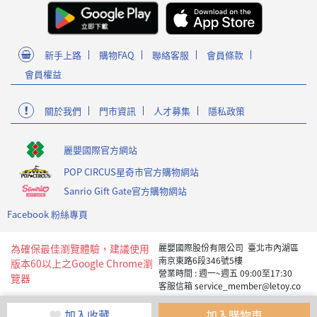
新手上路
購物FAQ
聯絡客服
會員條款
會員權益
關於我們
門市資訊
人才募集
隱私政策
麗嬰國際官方網站
POP CIRCUS星奇市官方購物網站
Sanrio Gift Gate官方購物網站
Facebook 粉絲專頁
為確保最佳瀏覽體驗，建議使用
麗嬰國際股份有限公司 臺北市內湖區
南京東路6段346號5樓
版本60以上之Google Chrome瀏
營業時間 : 週一~週五 09:00至17:30
覽器
客服信箱 service_member@letoy.co
m.tw
Copyright 2019 麗嬰國際版權所有
加入收藏
加入購物車