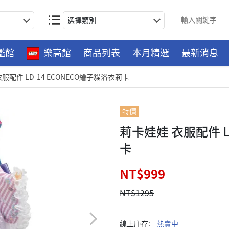
選擇類別
艦館
樂高館
商品列表
本月精選
最新消息
服配件 LD-14 ECONECO繪子貓浴衣莉卡
特價
莉卡娃娃 衣服配件 L
卡
NT$999
NT$1295
線上庫存:
熱賣中