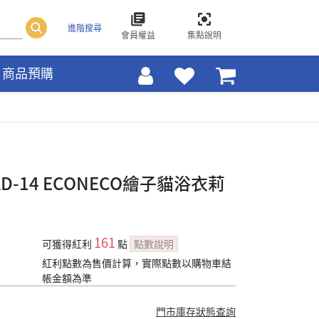
進階搜尋
會員權益
集點說明
商品預購
D-14 ECONECO繪子貓浴衣莉
161
可獲得紅利
點
點數說明
紅利點數為售價計算，實際點數以購物車結
帳金額為準
門市庫存狀態查詢