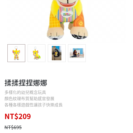
揉揉捏捏娜娜
多樣化的幼兒概念玩具
顏色紋理布質幫助感官發展
各種各樣遊戲性讓孩子快樂成長
NT$209
NT$695