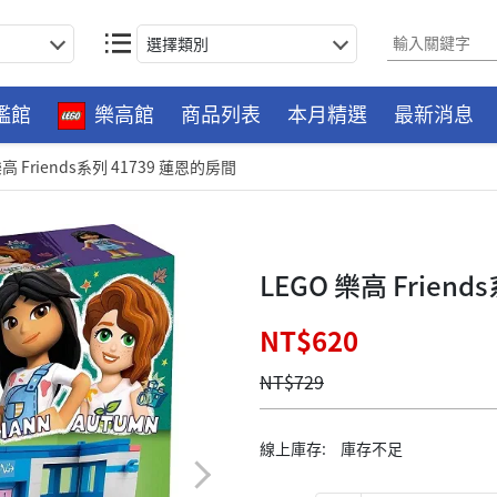
選擇類別
艦館
樂高館
商品列表
本月精選
最新消息
樂高 Friends系列 41739 蓮恩的房間
LEGO 樂高 Frien
NT$620
NT$729
線上庫存:
庫存不足