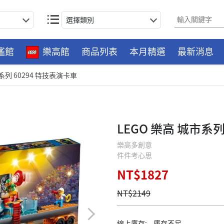
選擇類別
艦館
樂高館
商品列表
本月精選
最新消息
市系列 60294 特技表演卡車
LEGO 樂高 城市系列
樂高多創意
件件考心思
NT$1827
NT$2149
線上庫存:
庫存不足