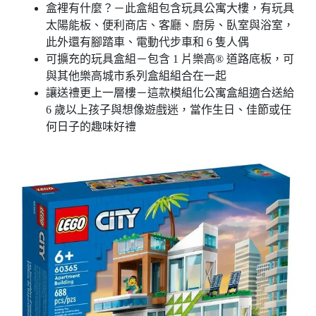
盒裡有什麼？－此盒組包含玩具公寓大樓，有玩具
太陽能板、便利商店、客廳、廚房、臥室與浴室，
此外還有腳踏車、電動代步車和 6 隻人偶
可擴充的玩具盒組－包含 1 片樂高® 道路底板，可
與其他樂高城市系列盒組組合在一起
讓送禮更上一層樓－這款模組化公寓盒組適合送給
6 歲以上孩子與想像遊戲迷，當作生日、佳節或任
何日子的趣味好禮