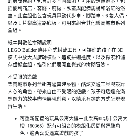
的房間模組，包含許多室內細節，可用於想像遊戲，包
括便利商店、客廳、廚房、臥室與配備馬桶和浴缸的浴
室。此盒組也包含玩具電動代步車、腳踏車、6 隻人偶，
以及 1 片樂高道路底板，可用來組合其他樂高城市系列
盒組。
紙本與數位拼砌說明
LEGO Builder 應用程式搭載工具，可讓你的孩子在 3D
模式中放大與旋轉模型、追蹤拼砌進度，以及探索和儲
存虛擬盒組，指引他們展開直覺式的拼砌冒險。
不受限的遊戲
樂高城市系列盒組有逼真建築物、酷炫交通工具與鼓舞
人心的角色，帶來自由不受限的遊戲。孩子可透過充滿
想像力的故事盡情展現創意，以精采有趣的方式呈現現
實生活。
可重新配置的玩具公寓大樓－此樂高® 城市公寓大
樓（60365）配有可組合的模組化房間與逗趣角
色，適合喜愛逼真遊戲的孩子