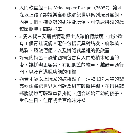
入門款盒組－用 Velociraptor Escape（76957）讓 4
歲以上孩子認識樂高® 侏羅紀世界系列玩具盒組，
內有 1 個可擺姿勢的迅猛龍玩偶、可快速拼砌的恐
龍圍欄與 1 輛越野車
2 隻人偶－艾麗賽特勒博士與羅伯特蒙度，此外還
有 1 個青蛙玩偶。配件包括玩具對講機、麻醉槍、
熱狗、恐龍便便，以及拼砌式巢裡的恐龍蛋
好玩的特色－恐龍圍欄包含有入門款積木底座的
塔，讓拼砌更容易、有餵食籃的絞車、越野車通行
門，以及有逃脫功能的柵欄
適合 4 歲以上玩家的送禮點子－這款 137 片裝的樂
高® 侏羅紀世界入門款盒組可輕鬆拼砌，在迅猛龍
逃脫後也可輕鬆重新拼砌，適合送給年幼的孩子，
當作生日、佳節或驚喜趣味好禮