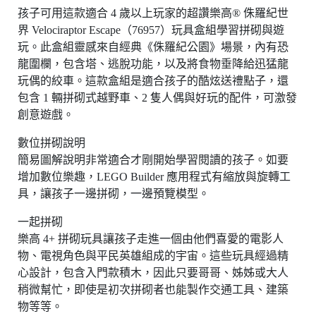
孩子可用這款適合 4 歲以上玩家的超讚樂高® 侏羅紀世
界 Velociraptor Escape（76957）玩具盒組學習拼砌與遊
玩。此盒組靈感來自經典《侏羅紀公園》場景，內有恐
龍圍欄，包含塔、逃脫功能，以及將食物垂降給迅猛龍
玩偶的絞車。這款盒組是適合孩子的酷炫送禮點子，還
包含 1 輛拼砌式越野車、2 隻人偶與好玩的配件，可激發
創意遊戲。
數位拼砌說明
簡易圖解說明非常適合才剛開始學習閱讀的孩子。如要
增加數位樂趣，LEGO Builder 應用程式有縮放與旋轉工
具，讓孩子一邊拼砌，一邊預覽模型。
一起拼砌
樂高 4+ 拼砌玩具讓孩子走進一個由他們喜愛的電影人
物、電視角色與平民英雄組成的宇宙。這些玩具經過精
心設計，包含入門款積木，因此只要哥哥、姊姊或大人
稍微幫忙，即使是初次拼砌者也能製作交通工具、建築
物等等。