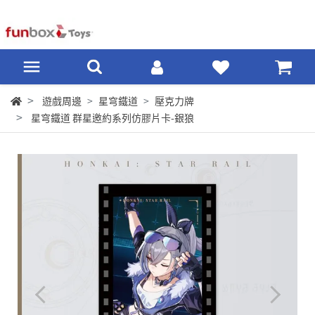
遊戲周邊
星穹鐵道
壓克力牌
星穹鐵道 群星邀約系列仿膠片卡-銀狼