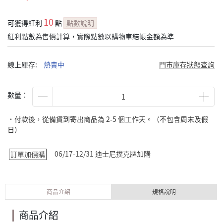
10
可獲得紅利
點
點數說明
紅利點數為售價計算，實際點數以購物車結帳金額為準
線上庫存:
熱賣中
門市庫存狀態查詢
數量：
˙付款後，從備貨到寄出商品為 2-5 個工作天。（不包含周末及假
日）
06/17-12/31 迪士尼撲克牌加購
訂單加價購
商品介紹
規格說明
商品介紹