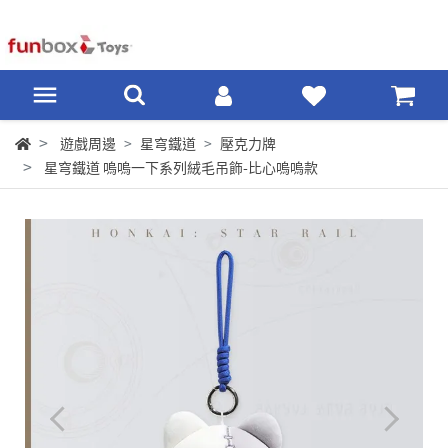
遊戲周邊
星穹鐵道
壓克力牌
星穹鐵道 嗚嗚一下系列絨毛吊飾-比心嗚嗚款