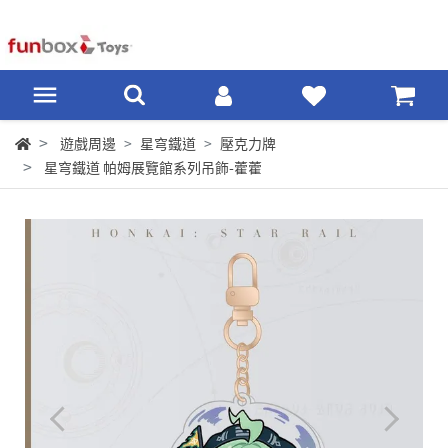
遊戲周邊
星穹鐵道
壓克力牌
星穹鐵道 帕姆展覽館系列吊飾-藿藿