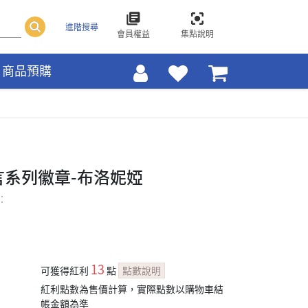
進階搜尋
會員權益
集點說明
商品預購
言系列徽章-布洛妮婭
：
13
可獲得紅利
點
點數說明
紅利點數為售價計算，實際點數以購物車結
帳金額為準