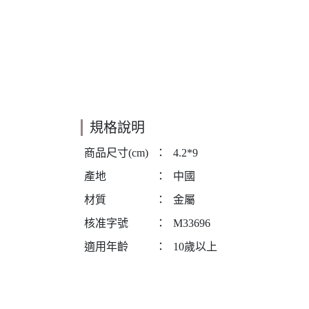
規格說明
商品尺寸(cm)
：
4.2*9
產地
：
中國
材質
：
金屬
核准字號
：
M33696
適用年齡
：
10歲以上