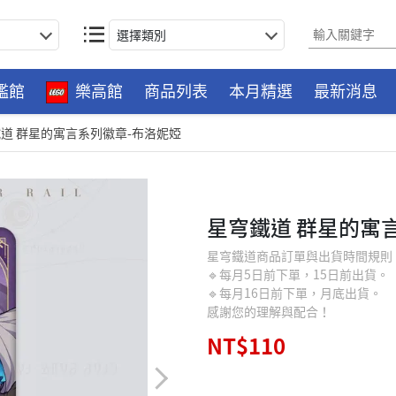
選擇類別
艦館
樂高館
商品列表
本月精選
最新消息
道 群星的寓言系列徽章-布洛妮婭
星穹鐵道 群星的寓
星穹鐵道商品訂單與出貨時間規則
🔹每月5日前下單，15日前出貨。
🔹每月16日前下單，月底出貨。
感謝您的理解與配合！
NT$110