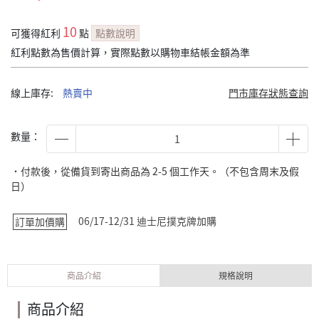
10
可獲得紅利
點
點數說明
紅利點數為售價計算，實際點數以購物車結帳金額為準
線上庫存:
熱賣中
門市庫存狀態查詢
數量：
˙付款後，從備貨到寄出商品為 2-5 個工作天。（不包含周末及假
日）
06/17-12/31 迪士尼撲克牌加購
訂單加價購
商品介紹
規格說明
商品介紹