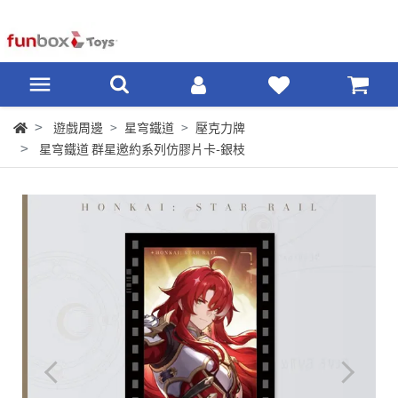
遊戲周邊
星穹鐵道
壓克力牌
星穹鐵道 群星邀約系列仿膠片卡-銀枝