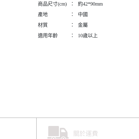
商品尺寸(cm)
：
約42*90mm
產地
：
中國
材質
：
金屬
適用年齡
：
10歲以上
關於運費