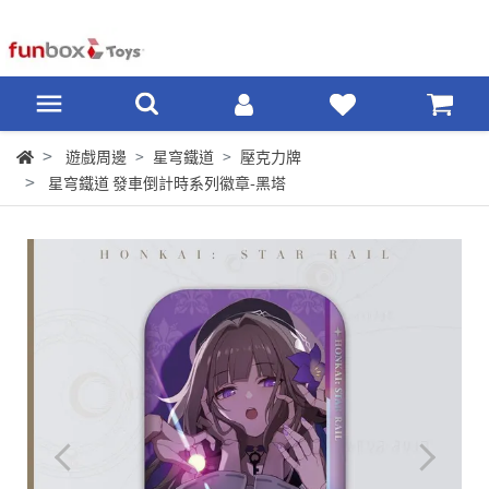
遊戲周邊
星穹鐵道
壓克力牌
星穹鐵道 發車倒計時系列徽章-黑塔