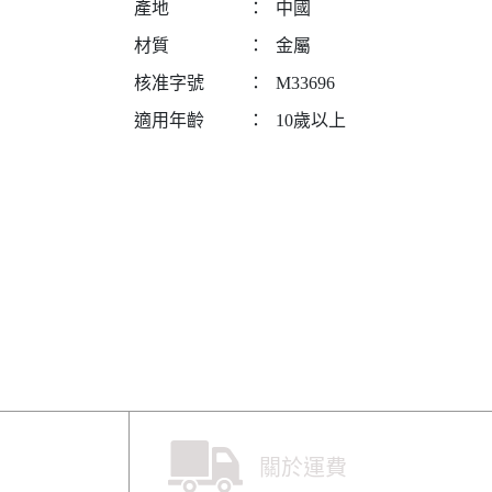
產地
：
中國
材質
：
金屬
核准字號
：
M33696
適用年齡
：
10歲以上
關於運費