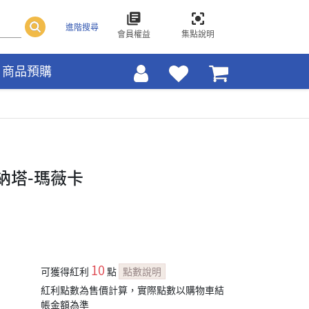
進階搜尋
會員權益
集點說明
商品預購
納塔-瑪薇卡
10
可獲得紅利
點
點數說明
紅利點數為售價計算，實際點數以購物車結
帳金額為準