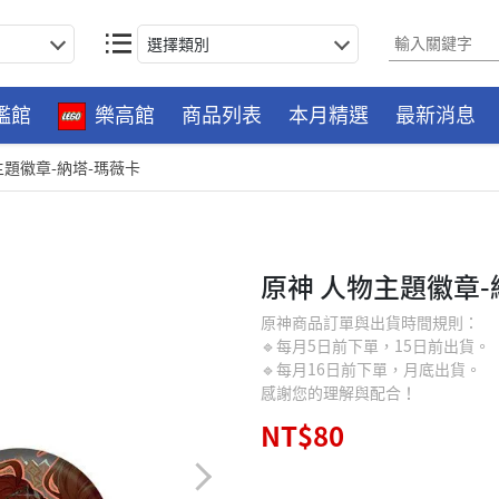
選擇類別
艦館
樂高館
商品列表
本月精選
最新消息
主題徽章-納塔-瑪薇卡
原神 人物主題徽章-
原神商品訂單與出貨時間規則：
🔹每月5日前下單，15日前出貨。
🔹每月16日前下單，月底出貨。
感謝您的理解與配合！
NT$80