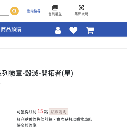
進階搜尋
會員權益
集點說明
商品預購
列徽章-毀滅-開拓者(星)
：
15
可獲得紅利
點
點數說明
紅利點數為售價計算，實際點數以購物車結
帳金額為準