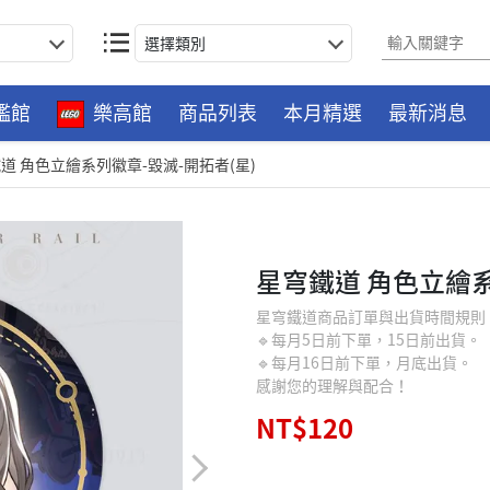
選擇類別
艦館
樂高館
商品列表
本月精選
最新消息
道 角色立繪系列徽章-毀滅-開拓者(星)
星穹鐵道 角色立繪系
星穹鐵道商品訂單與出貨時間規則
🔹每月5日前下單，15日前出貨。
🔹每月16日前下單，月底出貨。
感謝您的理解與配合！
NT$120