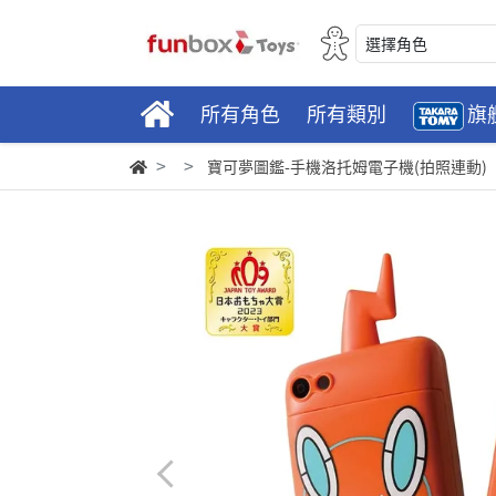
選擇角色
所有角色
所有類別
旗
寶可夢圖鑑-手機洛托姆電子機(拍照連動)