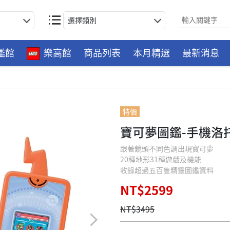
選擇類別
艦館
樂高館
商品列表
本月精選
最新消息
特價
寶可夢圖鑑-手機洛
跟著鏡頭不同色調出現寶可夢
20種地形31種遊戲及機能
收錄超過五百隻精靈圖鑑資料
NT$2599
NT$3495