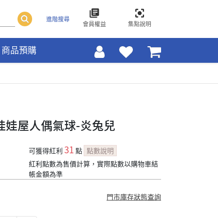
進階搜尋
會員權益
集點說明
商品預購
ce娃娃屋人偶氣球-炎兔兒
31
可獲得紅利
點
點數說明
紅利點數為售價計算，實際點數以購物車結
帳金額為準
門市庫存狀態查詢