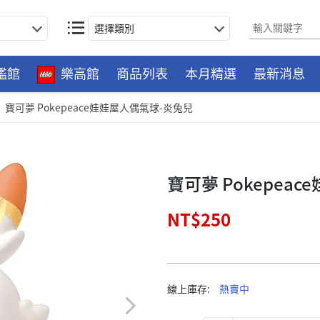
選擇類別
艦館
樂高館
商品列表
本月精選
最新消息
寶可夢 Pokepeace娃娃屋人偶氣球-炎兔兒
寶可夢 Pokepea
NT$250
線上庫存:
熱賣中