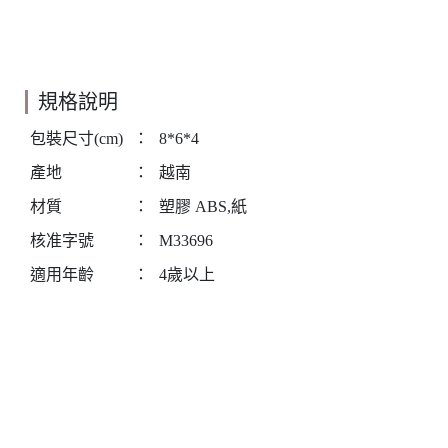
規格說明
包裝尺寸(cm)
：
8*6*4
產地
：
越南
材質
：
塑膠 ABS,紙
核准字號
：
M33696
適用年齡
：
4歲以上