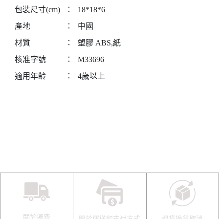
包裝尺寸(cm)
：
18*18*6
產地
：
中國
材質
：
塑膠 ABS,紙
核准字號
：
M33696
適用年齡
：
4歲以上
關於運費
關於運送和支付方式
退貨換貨取消