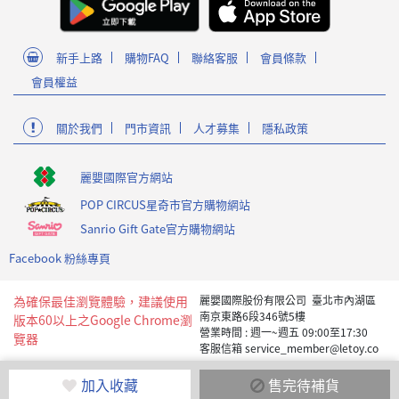
新手上路
購物FAQ
聯絡客服
會員條款
會員權益
關於我們
門市資訊
人才募集
隱私政策
麗嬰國際官方網站
POP CIRCUS星奇市官方購物網站
Sanrio Gift Gate官方購物網站
Facebook 粉絲專頁
為確保最佳瀏覽體驗，建議使用
麗嬰國際股份有限公司 臺北市內湖區
南京東路6段346號5樓
版本60以上之Google Chrome瀏
營業時間 : 週一~週五 09:00至17:30
覽器
客服信箱 service_member@letoy.co
m.tw
Copyright 2019 麗嬰國際版權所有
加入收藏
售完待補貨