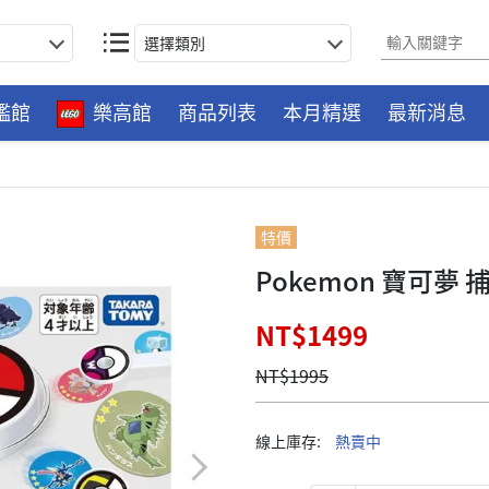
選擇類別
艦館
樂高館
商品列表
本月精選
最新消息
特價
Pokemon 寶可夢
NT$1499
NT$1995
線上庫存:
熱賣中