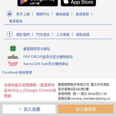
新手上路
購物FAQ
聯絡客服
會員條款
會員權益
關於我們
門市資訊
人才募集
隱私政策
麗嬰國際官方網站
POP CIRCUS星奇市官方購物網站
Sanrio Gift Gate官方購物網站
Facebook 粉絲專頁
為確保最佳瀏覽體驗，建議使用
麗嬰國際股份有限公司 臺北市內湖區
南京東路6段346號5樓
版本60以上之Google Chrome瀏
營業時間 : 週一~週五 09:00至17:30
覽器
客服信箱 service_member@letoy.co
m.tw
Copyright 2019 麗嬰國際版權所有
加入收藏
加入購物車