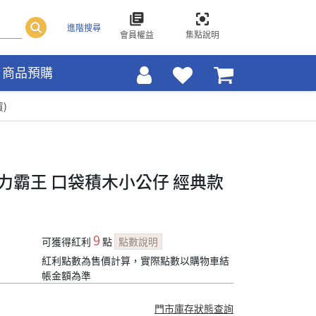
進階搜尋
會員權益
集點說明
商品預購
)
超人力霸王 口袋積木小公仔 經典款
9
可獲得紅利
點
點數說明
紅利點數為售價計算，實際點數以購物車結
帳金額為準
門市庫存狀態查詢