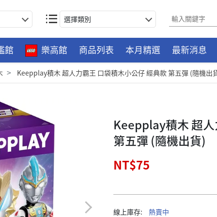
選擇類別
艦館
樂高館
商品列表
本月精選
最新消息
木
Keepplay積木 超人力霸王 口袋積木小公仔 經典款 第五彈 (隨機出貨
Keepplay積木 
第五彈 (隨機出貨)
NT$75
線上庫存:
熱賣中