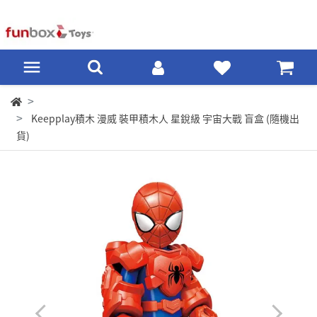
Keepplay積木 漫威 裝甲積木人 星銳級 宇宙大戰 盲盒 (隨機出
貨)